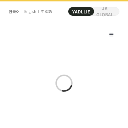
Skip
to
JK
한국어
I
English
I
中國語
YADLLIE
content
GLOBAL
Toggle
Navigat
品牌故事
菜单
Loading...
店铺介绍
新闻&社区
创业指南