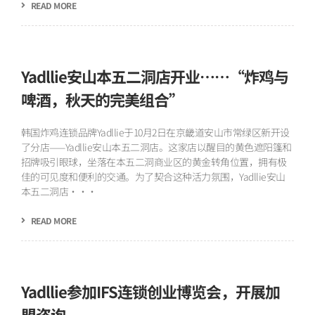
READ MORE
Yadllie安山本五二洞店开业……“炸鸡与
啤酒，秋天的完美组合”
韩国炸鸡连锁品牌Yadllie于10月2日在京畿道安山市常绿区新开设
了分店——Yadllie安山本五二洞店。这家店以醒目的黄色遮阳篷和
招牌吸引眼球，坐落在本五二洞商业区的黄金转角位置，拥有极
佳的可见度和便利的交通。为了契合这种活力氛围，Yadllie安山
本五二洞店···
READ MORE
Yadllie参加IFS连锁创业博览会，开展加
盟咨询