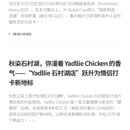
29日至11月1日在首尔COEX举办的 2025韩国食品周（Food Week
Korea 2025）。在本次展会上，JK Global Corp将以“智能制造·
流通”领域参展（展位号C6101），重点展示已获得新技术认证的
酸败测定仪技术···
READ MORE
秋染石村湖，弥漫着 Yadllie Chicken 的香
气——“Yadllie 石村湖店”跃升为情侣打
卡新地标
秋色正染上首尔松坡区石村湖畔，Yadllie Chicken 石村湖店已成为
情侣新的约会胜地。Yadllie Chicken 是一家注重健康与安全的“健
康鸡”品牌，采用获得专利的工艺（韩国专利第10-1579089号）：
选用35日龄的国产鲜鸡肉，以韩式排骨腌制法处理，并在2°C环境
下熟成72···