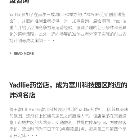
Yadllie参加了在首尔三成洞COEX举办的“2025 IFS连锁创业博览
会”，并面向准创业者提供一对一加盟咨询。展会期间，Yadllie
重点介绍了品牌竞争力与运营经验，强调合理的创业条件和差异
化的菜单策略。此外，还向参展的准创业者分享了实际的创业支
持计划与成功案例···
READ MORE
Yadllie药岱店，成为富川科技园区附近的
炸鸡名店
位于富川I-Park与富川科技园区附近的Yadllie药岱店，因兼具美味
与氛围，逐渐在上班族与居民之间赢得人气。该店坐落在京畿道
富川市梧井区的大路旁，交通便利，并提供停车空间，方便顾客
来访。营业时间为平日下午3点至凌晨1点，每月第二与第四个星
期日定休···