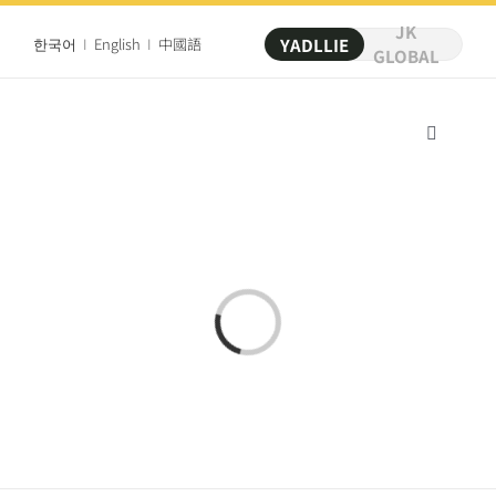
Skip
to
JK
한국어
I
English
I
中國語
YADLLIE
content
GLOBAL
Toggle
Navigat
品牌故事
菜单
Loading...
店铺介绍
新闻&社区
创业指南