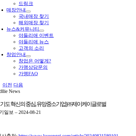
드링크
매장안내
국내매장 찾기
해외매장 찾기
뉴스&커뮤니티
야들리애 이벤트
야들리애 뉴스
고객의 소리
창업안내
창업은 어떻게?
가맹상담문의
가맹FAQ
이전
다음
dllie News
경기도 혁신의 중심, 유망중소기업] ㈜제이케이글로벌
일보 – 2024-08-21
기사출처:
https://www.kyeonggi.com/article/20240821580101