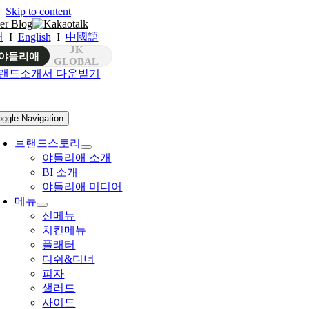
Skip to content
어
I
English
I
中國語
JK
야들리애
GLOBAL
랜드소개서 다운받기
oggle Navigation
브랜드스토리
야들리애 소개
BI 소개
야들리애 미디어
메뉴
신메뉴
치킨메뉴
플래터
디쉬&디너
피자
샐러드
사이드