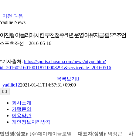
이전
다음
Yadllie News
이진형 야들리애치킨 부천점주 “1년 운영 여유자금 필요” 조언
스포츠조선 – 2016-05-16
*기사출처:
https://sports.chosun.com/news/ntype.htm?
id=201605160100118710008291&servicedate=20160516
목록보기
yadllie12
2021-01-11T14:57:31+09:00
Toggle
Navigation
회사소개
가맹문의
이용약관
개인정보처리방침
법인명(상호):
(주)제이케이글로벌
대표자(성명):
박정근
사