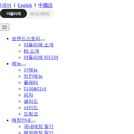
Skip
한국어
I
English
I
中國語
to
JK GLOBAL
야들리애
content
Toggle
Navigation
브랜드스토리
야들리애 소개
BI 소개
야들리애 미디어
메뉴
신메뉴
치킨메뉴
플래터
디쉬&디너
피자
샐러드
사이드
드링크
매장안내
국내매장 찾기
해외매장 찾기